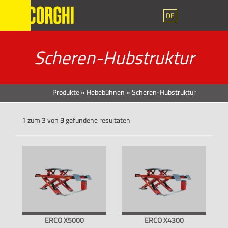
DE
Scheren-Hubstruktur
Produkte
»
Hebebühnen
»
Scheren-Hubstruktur
1 zum 3 von
3
gefundene resultaten
ERCO X5000
ERCO X4300