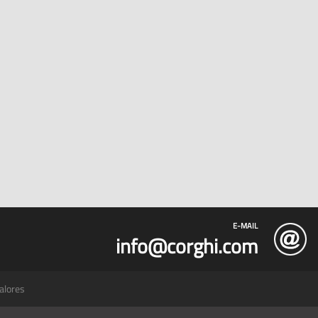
E-MAIL
info@corghi.com
alores