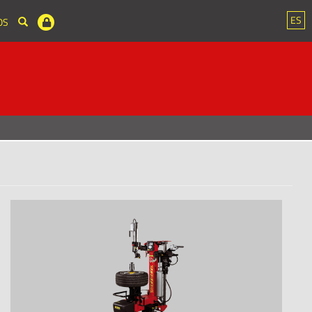
ES
OS