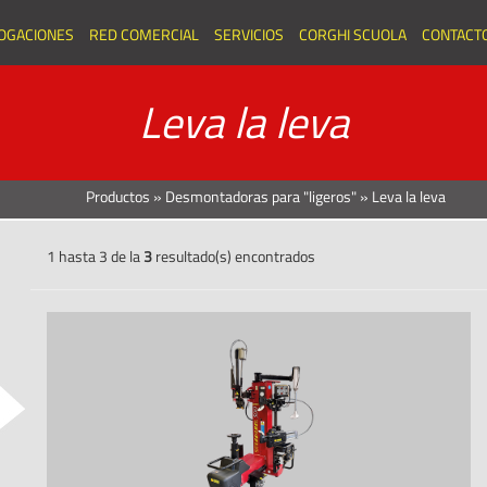
OGACIONES
RED COMERCIAL
SERVICIOS
CORGHI SCUOLA
CONTACT
Leva la leva
Productos
»
Desmontadoras para "ligeros"
»
Leva la leva
1 hasta 3 de la
3
resultado(s) encontrados