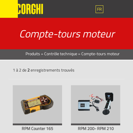
FR
Compte-tours moteur
Produits
»
Contrôle technique
»
Compte-tours moteur
1 à 2 de
2
enregistrements trouvés
RPM Counter 165
RPM 200- RPM 210