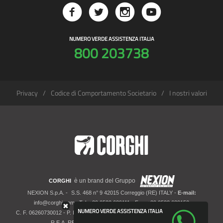
NUMERO VERDE ASSISTENZA ITALIA
800 203738
Privacy
Codice di Comportamento Societario
I nostri valori
è un brand del Gruppo
CORGHI
NEXION S.p.A. -
S.S. 468 n° 9 42015 Correggio (RE) ITALY -
E-mail:
info@corghi.com
- Tel: +39 0522 639111 - Fax: +39 0522 639150
✖
NUMERO VERDE ASSISTENZA ITALIA
C. F. 06260730012 - P. IVA 01700320359 - Registro imprese RE 06260730012 -
R.E.A. RE 207099 - Cap. Soc. Euro 10.000.000 i.v.