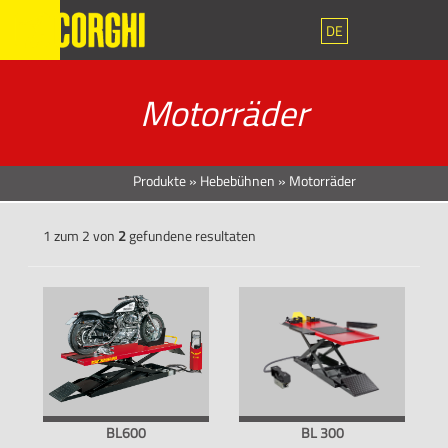
DE
Motorräder
Produkte
»
Hebebühnen
»
Motorräder
1 zum 2 von
2
gefundene resultaten
BL600
BL 300