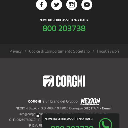
NUMERO VERDE ASSISTENZA ITALIA
800 203738
Privacy
Codice di Comportamento Societario
I nostri valori
è un brand del Gruppo
CORGHI
NEXION S.p.A. -
S.S. 468 n° 9 42015 Correggio (RE) ITALY -
E-mail:
info@corghi.com
- Tel: +39 0522 639111 - Fax: +39 0522 639150
✖
NUMERO VERDE ASSISTENZA ITALIA
C. F. 06260730012 - P. IVA 01700320359 - Registro imprese RE 06260730012 -
R.E.A. RE 207099 - Cap. Soc. Euro 10.000.000 i.v.