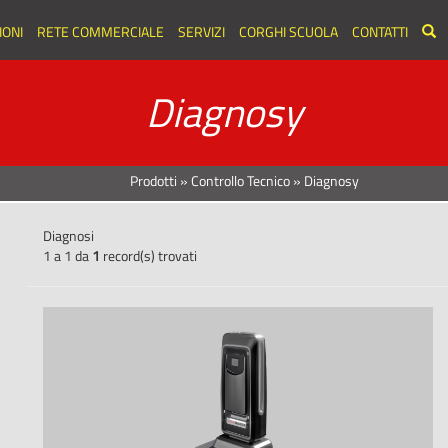
ONI
RETE COMMERCIALE
SERVIZI
CORGHI SCUOLA
CONTATTI
Diagnosy
Prodotti
»
Controllo Tecnico
»
Diagnosy
Diagnosi
1 a 1 da
1
record(s) trovati