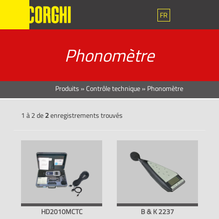
FR
Phonomètre
Produits
»
Contrôle technique
»
Phonomètre
1 à 2 de
2
enregistrements trouvés
HD2010MCTC
B & K 2237