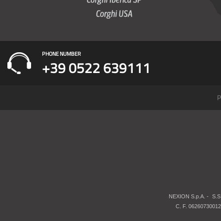
PHONE NUMBER
+39 0522 639111
P
NEXION S.p.A. -
S.S
C. F. 06260730012 