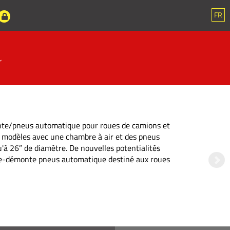
FR
e
Le contrôleur de géométrie des roues pour tous Rapide, préci
et extrêmement fiable Contrôleur de géométrie sophistiqué
doté d'une fonction optionnelle de suivi automatique du
niveau du pont, qui permet de maintenir un alignement
constant pendant les opérations de mesur...