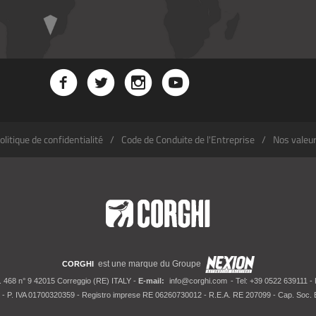
olitique de confidentialité
Code de Conduite de l'Entreprise
Nos valeu
est une marque du Groupe
CORGHI
. 468 n° 9 42015 Correggio (RE) ITALY -
E-mail:
info@corghi.com
- Tel: +39 0522 639111 -
- P. IVA 01700320359 - Registro imprese RE 06260730012 - R.E.A. RE 207099 - Cap. Soc. E