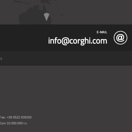
E-MAIL
info@corghi.com
rs
 Fax: +39 0522 639150
uro 10.000.000 i.v.