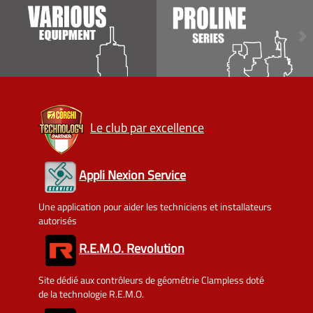
Le club par excellence
Appli Nexion Service
Une application pour aider les techniciens et installateurs
autorisés
R.E.M.O. Revolution
Site dédié aux contrôleurs de géométrie Clampless doté
de la technologie R.E.M.O.